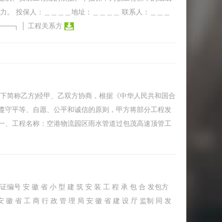
力。 投保人：＿＿＿＿地址：＿＿＿＿ 联系人：＿＿＿
────┐ │ 工程关系方
(以下简称乙方)经甲、乙双方协商，根据《中华人民共和国合
遵守平等、自愿、公平和诚信的原则，甲方将部分工程发
一、工程名称：空港物流园区雨水管道过包茂高速顶管工
证编号 安 徽 省 小 型 建 筑 安 装 工 程 承 包 合 发包方
省 工 商 行 政 管 理 局 安 徽 省 建 设 厅 监制 同 发