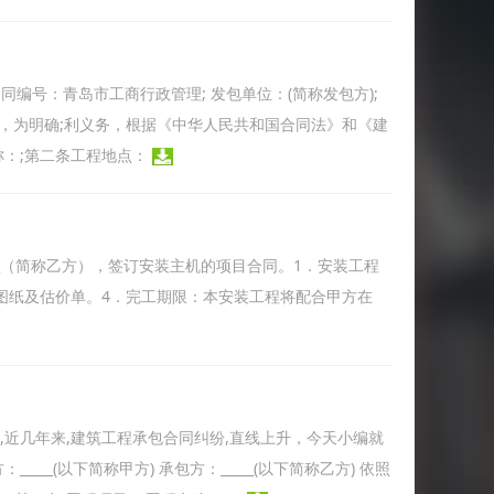
方：; 合同编号：青岛市工商行政管理; 发包单位：(简称发包方);
担，为明确;利义务，根据《中华人民共和国合同法》和《建
称：;第二条工程地点：
），与_________（简称乙方），签订安装主机的项目合同。1．安装工程
本合同所附图纸及估价单。4．完工期限：本安装工程将配合甲方在
,近几年来,建筑工程承包合同纠纷,直线上升，今天小编就
__(以下简称甲方) 承包方：_____(以下简称乙方) 依照