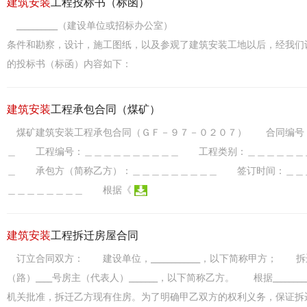
建筑安装
工程投标书（标函）
__________（建设单位或招标办公室） 在研
条件和勘察，设计，施工图纸，以及参观了建筑安装工地以后，经我们
的投标书（标函）内容如下： _____
建筑安装
工程承包合同（煤矿）
煤矿建筑安装工程承包合同（ＧＦ－９７－０２０７） 合同编号
＿ 工程编号：＿＿＿＿＿＿＿＿＿＿ 工程类别：＿＿＿＿＿＿
＿ 承包方（简称乙方）：＿＿＿＿＿＿＿＿＿ 签订时间：＿＿
＿＿＿＿＿＿＿＿ 根据《
建筑安装
工程拆迁房屋合同
订立合同双方： 建设单位，____________，以下简称甲方； 拆迁户（单
（路）____号房主（代表人）_______，以下简称乙方。 根据____
机关批准，拆迁乙方现有住房。为了明确甲乙双方的权利义务，保证拆