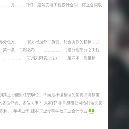
_______年_______月______日订 建筑安装工程设计合同 订立合同双
称分包方。 双方根据分工负责、配合协作的精神，共
 第一条 工程名称 ＿＿＿＿。（指分包部分之工程
＿＿＿＿。（可用列附表办法） 第四条 质量标
别其是否能胜任该职位。下面是小编整理的竞聘演讲稿范
的各位评委、各位同事： 大家好! 非常感谢公司给我这次竞
师职称。_年毕业于_建材工业专科学校工业会计专业