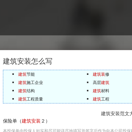
建筑安装怎么写
建筑
节能
建筑装
修
建筑
施工企业
高层
建筑
建筑
结构
建筑
材料
建筑
工程质量
建筑
工程
建筑安装范文
保险单（
建筑安装
２）
本投保单由投保人如实和尽可能详尽地填写并签字后作为向本公司投保