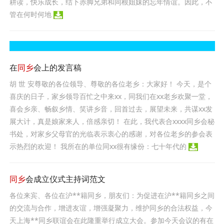
耕读，快乐成长，结下赤脚兄弟和同根姐妹的忘年情谊。因此，不
管在何时何地
在
同乡
会上的发言稿
胡 世 安尊敬的各位领导、尊敬的各位老乡：大家好！ 今天，是个
喜庆的日子，家乡领导百忙之中来xx，同我们在xx老乡欢聚一堂，
喜会乡亲、畅叙乡情、笑讲乡音，回首过去，展望未来，共谋xx发
展大计，真是娘家来人，倍感亲切！ 在此，我代表合xxxx同乡会秘
书处，对家乡父母官的光临表示衷心的感谢，对各位老乡的参会表
示热烈的欢迎！ 我所在的单位同xx很有缘份：七十年代的
同乡
会成立仪式主持词范文
各位来宾、各位在沪**籍同乡，朋友们：为促进在沪**籍同乡之间
的交流与合作，增进友谊，增强凝聚力，维护同乡的合法权益，今
天上海**同乡联谊会在此隆重举行成立大会。参加今天会议的有在