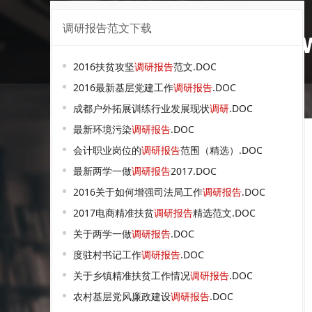
调研报告范文下载
烟草信息化调研报告w
2016扶贫攻坚
调研报告
范文.DOC
2016最新基层党建工作
调研报告
.DOC
成都户外拓展训练行业发展现状
调研
.DOC
最新环境污染
调研报告
.DOC
会计职业岗位的
调研报告
范围（精选）.DOC
最新两学一做
调研报告
2017.DOC
2016关于如何增强司法局工作
调研报告
.DOC
2017电商精准扶贫
调研报告
精选范文.DOC
关于两学一做
调研报告
.DOC
度驻村书记工作
调研报告
.DOC
关于乡镇精准扶贫工作情况
调研报告
.DOC
农村基层党风廉政建设
调研报告
.DOC