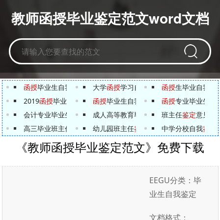
教师函授毕业鉴定范文word文档
函授
毕业生自我
鉴定
2019.DOC
大学
函授
学习自我
鉴定
.DOC
函授
生毕业自我
鉴
2019
函授
毕业生自我
鉴定
函授
范文.DOC
毕业生自我
鉴定
700字.DOC
函授
专业毕业生自
会计专业毕业生自我
鉴定
成人高等教育毕业生自我
范文.DOC
班主任
鉴定
.DOC
鉴定
意见.D
高三毕业班主任
鉴定
评语.DOC
幼儿园班主任
鉴定
评语.DOC
中学分校自我
鉴定
《教师函授毕业鉴定范文》免费下载
EEGU分类：毕
业生自我鉴定
文档格式：