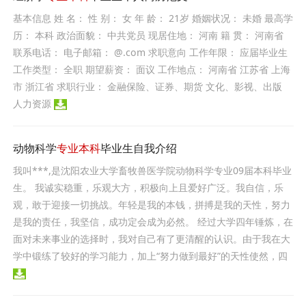
基本信息 姓 名： 性 别： 女 年 龄： 21岁 婚姻状况： 未婚 最高学
历： 本科 政治面貌： 中共党员 现居住地： 河南 籍 贯： 河南省
联系电话： 电子邮箱： @.com 求职意向 工作年限： 应届毕业生
工作类型： 全职 期望薪资： 面议 工作地点： 河南省 江苏省 上海
市 浙江省 求职行业： 金融保险、证券、期货 文化、影视、出版
人力资源
动物科学
专业本科
毕业生自我介绍
我叫***,是沈阳农业大学畜牧兽医学院动物科学专业09届本科毕业
生。 我诚实稳重，乐观大方，积极向上且爱好广泛。我自信，乐
观，敢于迎接一切挑战。年轻是我的本钱，拼搏是我的天性，努力
是我的责任，我坚信，成功定会成为必然。 经过大学四年锤炼，在
面对未来事业的选择时，我对自己有了更清醒的认识。由于我在大
学中锻练了较好的学习能力，加上“努力做到最好”的天性使然，四