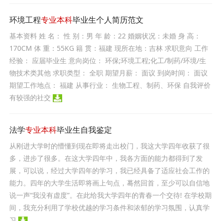
环境工程
专业本科
毕业生个人简历范文
基本资料 姓 名： 性 别：男 年 龄：22 婚姻状况：未婚 身 高：
170CM 体 重：55KG 籍 贯：福建 现所在地：吉林 求职意向 工作
经验： 应届毕业生 意向岗位： 环保;环境工程;化工/制药/环境/生
物技术类其他 求职类型： 全职 期望月薪： 面议 到岗时间： 面议
期望工作地点： 福建 从事行业： 生物工程、制药、环保 自我评价
有较强的社交
法学
专业本科
毕业生自我鉴定
从刚进大学时的懵懂到现在即将走出校门，我这大学四年收获了很
多，进步了很多。在这大学四年中，我各方面的能力都得到了发
展，可以说，经过大学四年的学习，我已经具备了适应社会工作的
能力。四年的大学生活即将画上句点，蓦然回首，至少可以自信地
说一声“我没有虚度”。在此给我大学四年的青春一个交待! 在学校期
间，我充分利用了学校优越的学习条件和浓郁的学习氛围，认真学
习