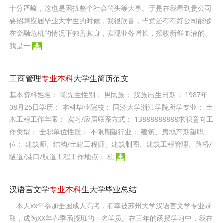
十分严峻，这也是困扰整个社会的头等大事。于是在我看到贵公司
要招聘应届毕业大学生的时候，我很欣喜，毕竟还有有好公司能够
在金融危机的情况下独善其身，实现业务增长，招收新鲜血液的。
我是一
工商管理
专业本科
大学生简历范文
基本资料姓名： 陈先生性别： 男民族： 汉族出生日期： 1987年
08月25日学历： 本科毕业院校： 同济大学浙江学院所学专业： 土
木工程工作年限： 实习/应届联系方式： 13888888888求职意向工
作类型： 全职单位性质： 不限期望行业： 建筑、房地产期望职
位： 建筑师、结构/土建工程师、建筑制图、建筑工程管理、路桥/
隧道/港口/航道工程工作地点： 杭
汉语言文学
专业本科
生大学毕业总结
本人xx年参加全国成人高考，有幸被苏州大学汉语言文学专业录
取，成为XX年春季函授班的一名学员。在三年的函授学习中，我在