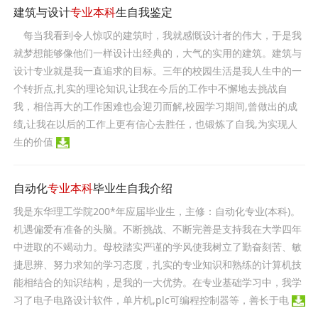
建筑与设计
专业本科
生自我鉴定
每当我看到令人惊叹的建筑时，我就感慨设计者的伟大，于是我
就梦想能够像他们一样设计出经典的，大气的实用的建筑。建筑与
设计专业就是我一直追求的目标。三年的校园生活是我人生中的一
个转折点,扎实的理论知识,让我在今后的工作中不懈地去挑战自
我，相信再大的工作困难也会迎刃而解,校园学习期间,曾做出的成
绩,让我在以后的工作上更有信心去胜任，也锻炼了自我,为实现人
生的价值
自动化
专业本科
毕业生自我介绍
我是东华理工学院200*年应届毕业生，主修：自动化专业(本科)。
机遇偏爱有准备的头脑。不断挑战、不断完善是支持我在大学四年
中进取的不竭动力。母校踏实严谨的学风使我树立了勤奋刻苦、敏
捷思辨、努力求知的学习态度，扎实的专业知识和熟练的计算机技
能相结合的知识结构，是我的一大优势。在专业基础学习中，我学
习了电子电路设计软件，单片机,plc可编程控制器等，善长于电