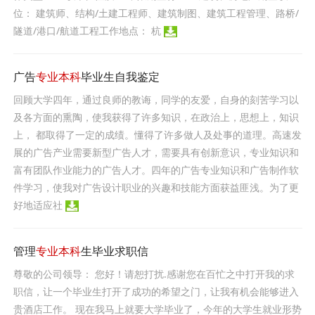
位： 建筑师、结构/土建工程师、建筑制图、建筑工程管理、路桥/
隧道/港口/航道工程工作地点： 杭
广告
专业本科
毕业生自我鉴定
回顾大学四年，通过良师的教诲，同学的友爱，自身的刻苦学习以
及各方面的熏陶，使我获得了许多知识，在政治上，思想上，知识
上， 都取得了一定的成绩。懂得了许多做人及处事的道理。高速发
展的广告产业需要新型广告人才，需要具有创新意识，专业知识和
富有团队作业能力的广告人才。四年的广告专业知识和广告制作软
件学习，使我对广告设计职业的兴趣和技能方面获益匪浅。为了更
好地适应社
管理
专业本科
生毕业求职信
尊敬的公司领导： 您好！请恕打扰.感谢您在百忙之中打开我的求
职信，让一个毕业生打开了成功的希望之门，让我有机会能够进入
贵酒店工作。 现在我马上就要大学毕业了，今年的大学生就业形势