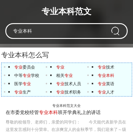
专业本科范文
专业本科怎么写
专业
委员会
专业
专业
技术
中等
专业
学校
相关
专业
专业本科
医学
专业
专业
技术人员
专业
英语
专业
生产
专业
技术职务
专业
人才
专业本科范文大全
在市委党校经管
专业本科
班开学典礼上的讲话
尊敬的校领导、老师们，亲爱的同学们： 今天能代表新学员在
这里发言感到十分荣幸。在凉爽宜人的金秋季节，我们迎来了～级