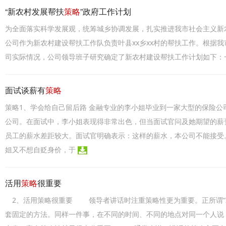
“新农村发展帮扶
策略
”政府工作计划
为全面落实科学发展观，统筹城乡协调发展，扎实推进我市社会主义新
公司作为新农村建设帮扶工作队负责叶县xx乡xx村的帮扶工作。根据
司实际情况，公司领导班子研究确定了新农村建设帮扶工作计划如下：
面试谈薪有
策略
策略1、学会给自己留后路 金融专业的李小姐毕业到一家大型的保险
公司。在面试中，李小姐表现得非常出色，但当面试官问及她期望的薪
员工的薪水差距较大。面试官明确表示：这样的薪水，本公司不能接受
姐又不想自贬身价，于
活用
策略
很重要
2、活用策略很重要 领导者讲话时注重策略性更为重要。正所谓“
套固定的方法。同样一件事，在不同的时间、不同的地点对同一个人说