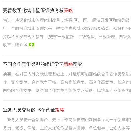
完善数字化城市监管绩效考核
策略
为进一步深化城市管理体制改革，增强 区、 区、 经济开发区和相关
行，全面提升城市管理水平，根据住房和城乡建设部及省委、省政府的
持以科学发展观为指导，按照“一级监督、二级指挥、三级管理、四级
改革，建立城
不同合作竞争类型的组织学习
策略
研究
摘要：在对国内外文献梳理基础上，对组织可能面临的合作竞争类型进
作、完全竞争、合作竞争平衡、高合作低竞争、高合作高竞争、低合作
网络内合作竞争、网络间合作竞争的组织学习策略，以汽车产业组织为
业务人员交际的16个黄金
策略
业务人员要开辟新舞台，走上工作岗位要结识新同事，到一个新城市
务员、老板、保险、主持人无论你是授课讲师、单位领导、公众人物等