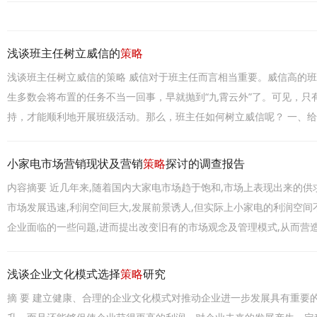
浅谈班主任树立威信的
策略
浅谈班主任树立威信的策略 威信对于班主任而言相当重要。威信高的
生多数会将布置的任务不当一回事，早就抛到“九霄云外”了。可见，
持，才能顺利地开展班级活动。那么，班主任如何树立威信呢？ 一、
小家电市场营销现状及营销
策略
探讨的调查报告
内容摘要 近几年来,随着国内大家电市场趋于饱和,市场上表现出来的供
市场发展迅速,利润空间巨大,发展前景诱人,但实际上小家电的利润空间
企业面临的一些问题,进而提出改变旧有的市场观念及管理模式,从而营
浅谈企业文化模式选择
策略
研究
摘 要 建立健康、合理的企业文化模式对推动企业进一步发展具有重要