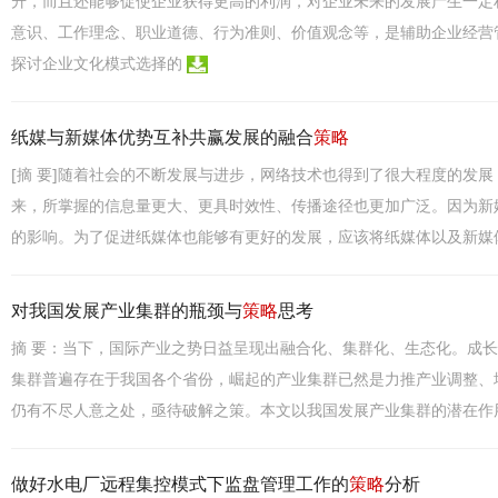
升，而且还能够促使企业获得更高的利润，对企业未来的发展产生一定
意识、工作理念、职业道德、行为准则、价值观念等，是辅助企业经营
探讨企业文化模式选择的
纸媒与新媒体优势互补共赢发展的融合
策略
[摘 要]随着社会的不断发展与进步，网络技术也得到了很大程度的发
来，所掌握的信息量更大、更具时效性、传播途径也更加广泛。因为新
的影响。为了促进纸媒体也能够有更好的发展，应该将纸媒体以及新媒
对我国发展产业集群的瓶颈与
策略
思考
摘 要：当下，国际产业之势日益呈现出融合化、集群化、生态化。成
集群普遍存在于我国各个省份，崛起的产业集群已然是力推产业调整、
仍有不尽人意之处，亟待破解之策。本文以我国发展产业集群的潜在作
做好水电厂远程集控模式下监盘管理工作的
策略
分析