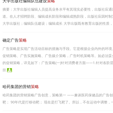
大学出版社编辑队伍建设
策略
摘要：大学出版社编辑人员提高业务水平有其现实必要性，出版社应通
道。在人才招聘阶段、编辑成长阶段和编辑成熟阶段，出版社应因时制
大学出版社；编辑队伍建设；编辑成长 大学出版既有教育出版的性质
确定广告
策略
广告策略是实现广告活动目标的措施与手段。它是根据企业内外的环境
促销策略、广告实施策略、广告媒介策略，广告时机策略等。如必治妥公司
的促销策略，详见如下：广告策略(一)针对消费者方面——1.针对各阶层
挂
哈药集团的营销
策略
哈药集团的营销策略广告创意，策略第一 ——兼谈医药保健品的广告创作思
靶； 90年代是打移动靶； 现在是打飞靶了。所以，不在运动中调整