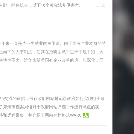
人脉、抓住机会，以下16个黄金法则供参考。 一、主
多年来一直是毕业生就业的主渠道。由于国有企业本身的特
上而下的人事制度，使其在招聘面试中过于中规中矩，因
余地也不大。近年来随着国有企业改革的进一步深化，国
网络交流的证据，保存政府网站是记录政府如何实现电子政
了郑州市档案局馆对于政府网站归档工作进行试点的实
移和远程采集，并介绍了网站存档格式WARC