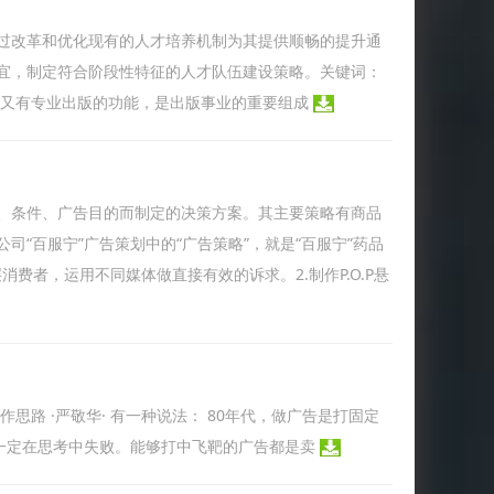
过改革和优化现有的人才培养机制为其提供顺畅的提升通
宜，制定符合阶段性特征的人才队伍建设策略。关键词：
，又有专业出版的功能，是出版事业的重要组成
、条件、广告目的而制定的决策方案。其主要策略有商品
“百服宁”广告策划中的“广告策略”，就是“百服宁”药品
消费者，运用不同媒体做直接有效的诉求。2.制作P.O.P悬
路 ·严敬华· 有一种说法： 80年代，做广告是打固定
，一定在思考中失败。能够打中飞靶的广告都是卖