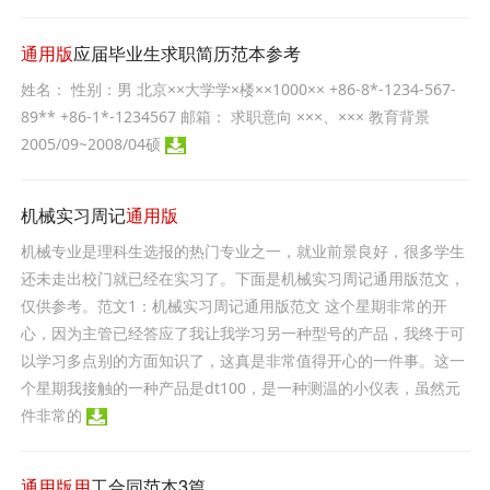
通用版
应届毕业生求职简历范本参考
姓名： 性别：男 北京××大学学×楼××1000×× +86-8*-1234-567-
89** +86-1*-1234567 邮箱： 求职意向 ×××、××× 教育背景
2005/09~2008/04硕
机械实习周记
通用版
机械专业是理科生选报的热门专业之一，就业前景良好，很多学生
还未走出校门就已经在实习了。下面是机械实习周记通用版范文，
仅供参考。范文1：机械实习周记通用版范文 这个星期非常的开
心，因为主管已经答应了我让我学习另一种型号的产品，我终于可
以学习多点别的方面知识了，这真是非常值得开心的一件事。这一
个星期我接触的一种产品是dt100，是一种测温的小仪表，虽然元
件非常的
通用版用
工合同范本3篇