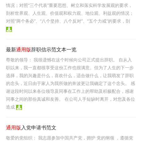
情况；对照“三个代表”重要思想、树立和落实科学发展观的要求，
剖析世界观、人生观、价值观和权力观、地位观、利益观的情况；
对照“两个务必”、“八个坚持、八个反对”、“五个力戒”的要求，剖
最新
通用版
辞职信示范文本一览
尊敬的领导： 我很遗憾在这个时候向公司正式提出辞职。 自从入
职以来，我一直都很享受这份工作也很满意。但为了人生的下一步
选择，我的兴趣是什么，喜欢什么，适合做什么，让我萌发了辞职
的念头，近日由于家人为我所做的奔波更让我确定了这个念头。 感
谢这段时间以来各位领导及同事在工作上的帮助及积极配合，感谢
同事之间的那份真诚和友善。 在公司人手短缺时离开，对您及各位
造成
通用版
入党申请书范文
敬爱的党组织： 我志愿参加中国共产党，拥护 党的纲领 ，遵循党