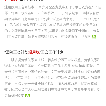
通用版用工合同范本一 甲方分配乙方从事工作，甲乙双方在平等自
愿、协商一致的基础上订立本协议。 一、协议期限： 本协议有效
期限自年月日起至年月日止; 其中试用期为个月。 二、用工约定：
1、乙方签订劳务用工协议后，在试用期内经发现不符合录用条件
的，立即解除其劳务用工关系(试用期内按实际日工计酬); 2、劳务
用工协议期满，如甲方继续留用乙方，可续签协议。甲方不
“医院工会计划
通用版
”工会工作计划
一、以协调劳动关系为主线，切实维护职工合法权益。劳动关系和
谐是社会和谐的基础。今年医院的工作主题是“创建和谐”医院。工
会必须牢固树立中国特色社会主义工会维权观，以推动《劳动合同
法》、《劳动法》、《工会法》及《劳动争议调解仲裁法》的贯彻
实施为重点，进一步健全维权机制，加大维权力度，提高维权成
效，团结动员广大职工切实做到在共建中共享，在共享中共建。努
力做好院党委