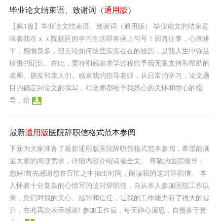
毕业论文结束语、致谢词（
通用版
）
【第1篇】毕业论文结束语、致谢词（通用版） 毕业论文的结束意
味着我在ｘｘ院校区的学习生活即将画上句号！回首往事，心潮难
平，感慨良多，但无论如何这些实实在在的经历，是我人生中弥足
珍贵的记忆。在此，要特别感谢求学过程给予我无限支持和帮助的
老师、朋友和亲人们。感谢我的指导老师，从日常的学习，论文题
目的确定到论文的撰写，程老师都给予我悉心的关怀和耐心的指
导，给
最新
通用版
医院辞职信格式范本参阅
下面为大家准备了最新通用版医院辞职信格式范本参阅，希望能满
足大家的阅读需求，详细内容介绍请看全文。 尊敬的医院领导：
您好!首先感谢您在百忙之中抽出时间，阅读我的这封辞职信。 本
人怀着十分复杂的心情写的这封辞职信，自从本人参加医院工作以
来，您们对我的关心、指导和信任，让我的工作能力有了很大的提
升，在此再次表示感谢! 参加工作后，每天静心深思，自责多于责