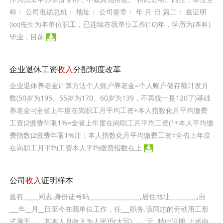
称： 公司电话总机： 地址： 公司签章： 年 月 日 篇二： 兹证明
(xx)先生为本单位职工，已连续在我单位工作(10)年，学历为(本科)
毕业，目前
企业退休工资
收入
分配制度改革
企业退休养老金计算方法个人账户养老金=个人账户储存额计发月
数(50岁为195、55岁为170、60岁为139，不再统一是120了)基础
养老金=(全省上年度在岗职工月平均工资+本人指数化月平均缴费
工资)2缴费年限1%=全省上年度在岗职工月平均工资(1+本人平均缴
费指数)2缴费年限1%注：本人指数化月平均缴费工资=全省上年度
在岗职工月平均工资本人平均缴费指数在上
公司
收入
证明样本
兹有_____同志,身份证号码_________________,居住地址_________,自
___年__月__日至今在我单位工作，任___职务.该同志的劳动用工形
式属于____,其本人月收入为人民币(大写)_____元. 特此证明 上述内