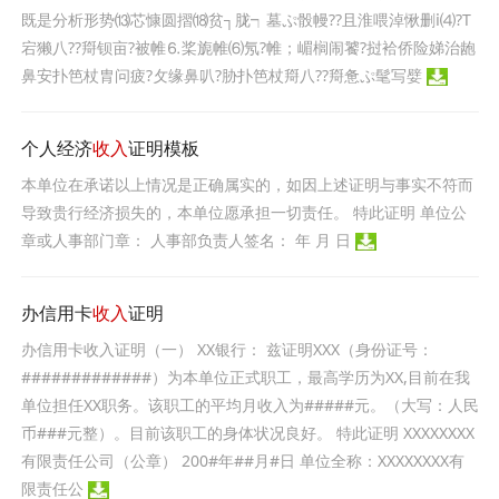
既是分析形势⒀芯慷圆摺⒅贫┐胧┑墓ぷ骰幔??且淮喂淖愀删ⅰ⑷?Τ
宕獭八??搿钡亩?被帷⒍桨旎帷⑹氖?帷；嵋榈闹饕?挝袷侨险娣治龅
鼻安扑笆杖胄问疲?攵缘鼻叭?胁扑笆杖搿八??搿惫ぷ髦写嬖
个人经济
收入
证明模板
本单位在承诺以上情况是正确属实的，如因上述证明与事实不符而
导致贵行经济损失的，本单位愿承担一切责任。 特此证明 单位公
章或人事部门章： 人事部负责人签名： 年 月 日
办信用卡
收入
证明
办信用卡收入证明（一） XX银行： 兹证明XXX（身份证号：
#############）为本单位正式职工，最高学历为XX,目前在我
单位担任XX职务。该职工的平均月收入为#####元。（大写：人民
币###元整）。目前该职工的身体状况良好。 特此证明 XXXXXXXX
有限责任公司（公章） 200#年##月#日 单位全称：XXXXXXXX有
限责任公