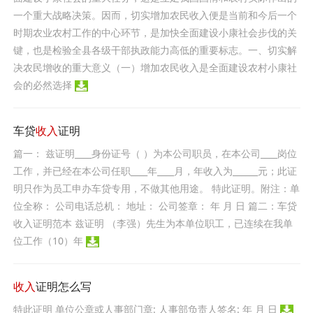
一个重大战略决策。因而，切实增加农民收入便是当前和今后一个
时期农业农村工作的中心环节，是加快全面建设小康社会步伐的关
键，也是检验全县各级干部执政能力高低的重要标志。一、切实解
决农民增收的重大意义（一）增加农民收入是全面建设农村小康社
会的必然选择
车贷
收入
证明
篇一： 兹证明____身份证号（ ）为本公司职员，在本公司____岗位
工作，并已经在本公司任职____年____月，年收入为______元；此证
明只作为员工申办车贷专用，不做其他用途。 特此证明。附注：单
位全称： 公司电话总机： 地址： 公司签章： 年 月 日 篇二：车贷
收入证明范本 兹证明 （李强）先生为本单位职工，已连续在我单
位工作（10）年
收入
证明怎么写
特此证明 单位公章或人事部门章: 人事部负责人签名: 年 月 日