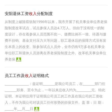
安阳退休工资
收入
分配制度
从制度上破除双轨制1996年以来，我市开展了机关事业单位养老保
险制度改革试点，试点参保人员达4.7万人。但由于没有统一的制
度设计，存在着参保人员范围不统一、缴费比例不一致、待遇与缴
费不挂钩、基金支付压力大等问题，职工退休后的保障方式没有发
生本质上的改变。除参加试点人员外，全市仍有9万多名机关事业
单位职工和退休人员游离在养老保险制度之外。改革机关事业单位
养老保
员工工作及
收入
证明格式
________________：兹证明________是我公司员工，在________部门任
________职务。至今为止，一年以来总收入约为__________元。特此
证明。本证明仅用于证明我公司员工的工作及在我公司的工资收
入，不作为我公司对该员工任何形势的担保文件。盖 章：日 期：
______年___月___日