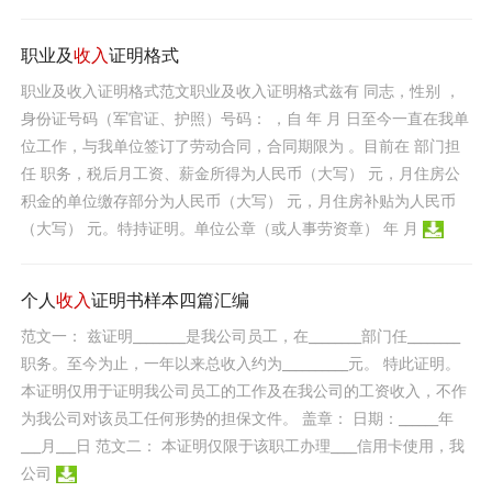
职业及
收入
证明格式
职业及收入证明格式范文职业及收入证明格式兹有 同志，性别 ，
身份证号码（军官证、护照）号码： ，自 年 月 日至今一直在我单
位工作，与我单位签订了劳动合同，合同期限为 。目前在 部门担
任 职务，税后月工资、薪金所得为人民币（大写） 元，月住房公
积金的单位缴存部分为人民币（大写） 元，月住房补贴为人民币
（大写） 元。特持证明。单位公章（或人事劳资章） 年 月
个人
收入
证明书样本四篇汇编
范文一： 兹证明________是我公司员工，在________部门任________
职务。至今为止，一年以来总收入约为__________元。 特此证明。
本证明仅用于证明我公司员工的工作及在我公司的工资收入，不作
为我公司对该员工任何形势的担保文件。 盖章： 日期：______年
___月___日 范文二： 本证明仅限于该职工办理____信用卡使用，我
公司