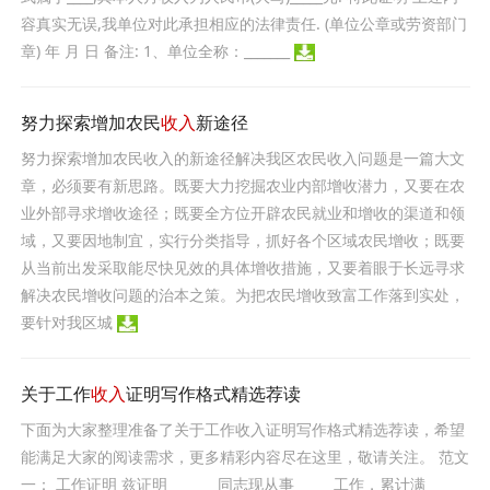
容真实无误,我单位对此承担相应的法律责任. (单位公章或劳资部门
章) 年 月 日 备注: 1、单位全称：_______
努力探索增加农民
收入
新途径
努力探索增加农民收入的新途径解决我区农民收入问题是一篇大文
章，必须要有新思路。既要大力挖掘农业内部增收潜力，又要在农
业外部寻求增收途径；既要全方位开辟农民就业和增收的渠道和领
域，又要因地制宜，实行分类指导，抓好各个区域农民增收；既要
从当前出发采取能尽快见效的具体增收措施，又要着眼于长远寻求
解决农民增收问题的治本之策。为把农民增收致富工作落到实处，
要针对我区城
关于工作
收入
证明写作格式精选荐读
下面为大家整理准备了关于工作收入证明写作格式精选荐读，希望
能满足大家的阅读需求，更多精彩内容尽在这里，敬请关注。 范文
一： 工作证明 兹证明 _______同志现从事______工作，累计满______