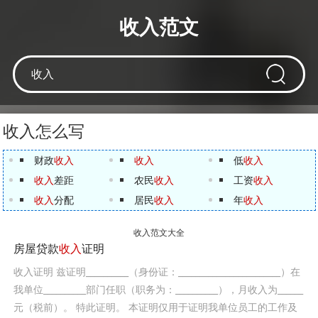
收入范文
收入怎么写
财政
收入
收入
低
收入
收入
差距
农民
收入
工资
收入
收入
分配
居民
收入
年
收入
收入范文大全
房屋贷款
收入
证明
收入证明 兹证明__________（身份证：________________________）在
我单位__________部门任职（职务为：__________），月收入为______
元（税前）。 特此证明。 本证明仅用于证明我单位员工的工作及