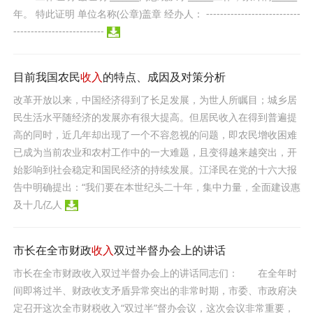
年。 特此证明 单位名称(公章)盖章 经办人： ---------------------------
--------------------------
目前我国农民
收入
的特点、成因及对策分析
改革开放以来，中国经济得到了长足发展，为世人所瞩目；城乡居
民生活水平随经济的发展亦有很大提高。但居民收入在得到普遍提
高的同时，近几年却出现了一个不容忽视的问题，即农民增收困难
已成为当前农业和农村工作中的一大难题，且变得越来越突出，开
始影响到社会稳定和国民经济的持续发展。江泽民在党的十六大报
告中明确提出：“我们要在本世纪头二十年，集中力量，全面建设惠
及十几亿人
市长在全市财政
收入
双过半督办会上的讲话
市长在全市财政收入双过半督办会上的讲话同志们： 在全年时
间即将过半、财政收支矛盾异常突出的非常时期，市委、市政府决
定召开这次全市财税收入“双过半”督办会议，这次会议非常重要，