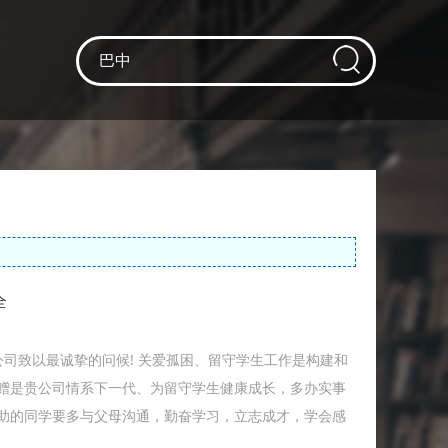
全
公司致以最诚挚的问候! 关爱孤困、留守学生工作是构建和
赠是贵公司情系下一代、为留守学生健康成长，多办实事
助的同学要多与父母沟通，勤奋学习，立志成才，学会感