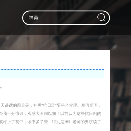
全
今天讲话的题目是：神勇“抗日剧”要符合常理。寒假期间，
令我十分惊讶，观感大不同以前！以前认为这些抗日剧的
或许上了初中，读书多了些，特别是按叶老师的要求读了