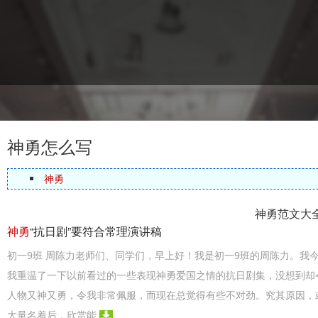
神勇怎么写
神勇
神勇范文大
神勇
“抗日剧”要符合常理演讲稿
初一9班 周陈力老师们、同学们，早上好！我是初一9班的周陈力。我
我重温了一下以前看过的一些表现神勇爱国之情的抗日剧集，没想到却
人物又神又勇，令我非常佩服，而现在总觉得有些不对劲。究其原因，
大量名着后，欣赏能