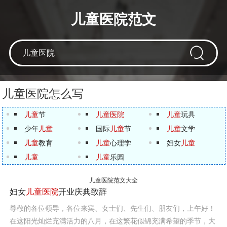
儿童医院范文
儿童医院怎么写
儿童
节
儿童医院
儿童
玩具
少年
儿童
国际
儿童
节
儿童
文学
儿童
教育
儿童
心理学
妇女
儿童
儿童
儿童
乐园
儿童医院范文大全
妇女
儿童医院
开业庆典致辞
尊敬的各位领导，各位来宾、女士们、先生们、朋友们，上午好！
在这阳光灿烂充满活力的八月，在这繁花似锦充满希望的季节，大