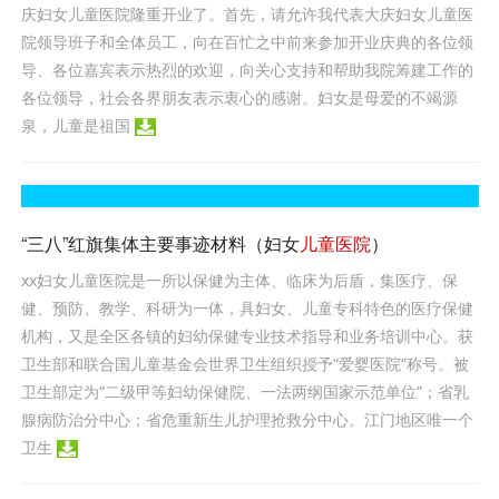
庆妇女儿童医院隆重开业了。首先，请允许我代表大庆妇女儿童医
院领导班子和全体员工，向在百忙之中前来参加开业庆典的各位领
导、各位嘉宾表示热烈的欢迎，向关心支持和帮助我院筹建工作的
各位领导，社会各界朋友表示衷心的感谢。妇女是母爱的不竭源
泉，儿童是祖国
“三八”红旗集体主要事迹材料（妇女
儿童医院
）
xx妇女儿童医院是一所以保健为主体、临床为后盾，集医疗、保
健、预防、教学、科研为一体，具妇女、儿童专科特色的医疗保健
机构，又是全区各镇的妇幼保健专业技术指导和业务培训中心。获
卫生部和联合国儿童基金会世界卫生组织授予“爱婴医院”称号。被
卫生部定为“二级甲等妇幼保健院、一法两纲国家示范单位”；省乳
腺病防治分中心；省危重新生儿护理抢救分中心。江门地区唯一个
卫生