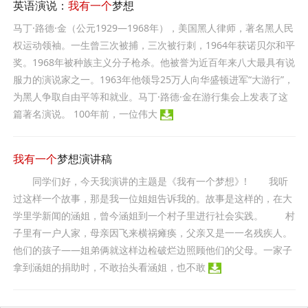
英语演说：
我有一个
梦想
马丁·路德·金（公元1929—1968年），美国黑人律师，著名黑人民
权运动领袖。一生曾三次被捕，三次被行刺，1964年获诺贝尔和平
奖。1968年被种族主义分子枪杀。他被誉为近百年来八大最具有说
服力的演说家之一。1963年他领导25万人向华盛顿进军“大游行”，
为黑人争取自由平等和就业。马丁·路德·金在游行集会上发表了这
篇著名演说。 100年前，一位伟大
我有一个
梦想演讲稿
同学们好，今天我演讲的主题是《我有一个梦想》! 我听
过这样一个故事，那是我一位姐姐告诉我的。故事是这样的，在大
学里学新闻的涵姐，曾今涵姐到一个村子里进行社会实践。 村
子里有一户人家，母亲因飞来横祸瘫痪，父亲又是一一名残疾人。
他们的孩子——姐弟俩就这样边检破烂边照顾他们的父母。一家子
拿到涵姐的捐助时，不敢抬头看涵姐，也不敢