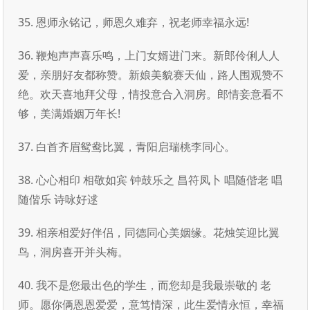
35. 恩师永铭记，师恩久难弃，祝老师幸福永远!
36. 鞭炮声声喜乐鸣，上门女婿进门来。新郎伶俐人人
爱，亲朋好友都称赞。新娘美貌赛天仙，路人围观赞不
绝。欢天喜地拜父母，情投意合入洞房。郎情妾意看不
够，美满婚姻万年长!
37. 白首齐眉鸳鸯比翼，青阳启瑞桃李同心。
38. 心心相印 相敬如宾 钟鼓乐之 昌符凤卜 唱随偕老 唱
随偕乐 诗咏好逑
39. 相亲相爱好伴侣，同德同心美姻缘。花烛笑迎比翼
鸟，洞房喜开并头梅。
40. 我不是您最出色的学生，而您却是我最崇敬的 老
师。愿你俩恩恩爱爱，意笃情深，此生爱情永恒，幸福