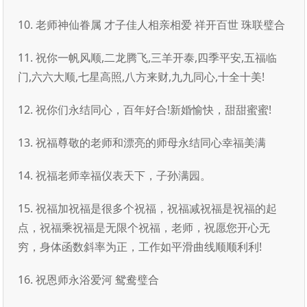
10. 老师神仙眷属 才子佳人相亲相爱 祥开百世 珠联璧合
11. 祝你一帆风顺,二龙腾飞,三羊开泰,四季平安,五福临
门,六六大顺,七星高照,八方来财,九九同心,十全十美!
12. 祝你们永结同心，百年好合!新婚愉快，甜甜蜜蜜!
13. 祝福尊敬的老师和漂亮的师母永结同心幸福美满
14. 祝福老师幸福仪表天下，子孙满园。
15. 祝福加祝福是很多个祝福，祝福减祝福是祝福的起
点，祝福乘祝福是无限个祝福，老师，祝愿您开心无
穷，身体函数斜率为正，工作如平滑曲线顺顺利利!
16. 祝恩师永浴爱河 鸳鸯璧合