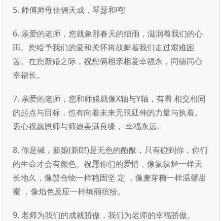
5. 师傅师母佳偶天成，琴瑟和鸣!
6. 亲爱的老师，您就象那春天的细雨，滋润着我们的心
田。您给予我们的爱和关怀将鼓舞着我们走过艰难困
苦。在您新婚之际，祝您俩相亲相爱幸福永，同德同心
幸福长。
7. 亲爱的老师，您和师娘就像X轴与Y轴，有着 相交相同
的起点与目标，也有向着未来无限延伸的力量与执着。
衷心祝愿恩师与师娘美满良缘， 幸福永远。
8. 你是碱，新娘(新郎)是无色的酚酞，只有碰到你，你们
的生命才会有颜色。祝愿你们的爱情，像氟氯烃一样天
长地久，像螯合物一样稳固坚 定 ，像麦芽糖一样温馨甜
蜜 ，像焰色反应一样绚丽缤纷。
9. 老师为我们的成就骄傲，我们为老师的幸福骄傲。