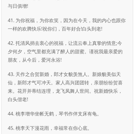
与日俱增!
41. 为你祝福，为你欢笑，因为在今天，我的内心也跟你
一样的欢腾快乐!祝你们，百年好合!白头到老!
42. 托清风捎去衷心的祝福，让流云奉上真挚的情意;今
夕何夕，空气里都充满了醉人的甜蜜。谨祝我最亲爱的
朋友，从今后，爱河永浴!
43. 天作之合贺新婚，郎才女貌羡煞人。新娘貌美似天
仙，新郎才气可冲天。家人高兴团团转，亲朋纷纷贺喜
来。花开并蒂结连理，龙飞凤舞人世间。祝新婚快乐，
白头偕老!
44. 桃李增华坐帐无鹤，琴书作伴支床有龟。
45. 桃李天下漫花雨，幸福常在你心底。