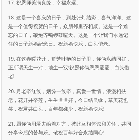
17. 祝恩师美满良缘，幸福永远。
18. 这是一个喜庆的日子，到处张灯结彩，喜气洋洋。这
是一个值得祝贺的日子，众朋邻里齐相聚。这是一个难
忘的日子，鞭炮齐鸣锣鼓喧天。这是一个让我们永远记
住的日子新婚纪念日。祝新婚快乐，白头偕老。
19. 在这春暧花开，群芳吐艳的日子里，你俩永结同好，
正所谓天生一对，地生一双!祝愿你俩恩恩爱爱，白头偕
老!
20. 月老牵红线，姻缘一线牵，真爱一世情，浪漫相扶
老，花开并蒂莲，生生世世好，今日结良缘，草美花也
笑，祝君共白头，百年都嫌少，祝新婚快乐!
21. 愿你俩用爱去绾着对方，彼此互相体谅和关怀，共同
分享今后的苦与乐。敬祝百年好合永结同心!