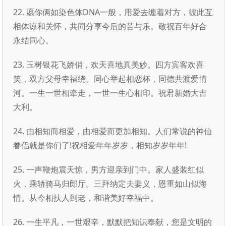
22. 愿你俩如染色体DNA一般，用爱去缠着对方，彼此互
相体谅和关怀，共同分享今后的苦与乐。敬祝百年好合
永结同心。
23. 玉树银花飞娇俏，欢天喜地真美妙。四方宾客欢喜
笑，双方父母幸福绕。同心举起相恋杯，同德共渡爱情
河。一生一世相牵走，一世一生心相印。祝君新婚大吉
大利。
24. 由相知而相爱，由相爱而更加相知。人们常说的神仙
眷侣就是你们了!祝相爱年年岁岁，相知岁岁年年!
25. 一声鞭炮震天惊，男方迎亲到门中。家人盛装红似
火，乘轿骑马归郎厅。三拜纳定夫妻义，恩重如山似海
情。从今相扶人到老，和谐美好幸福中。
26. 一生平凡，一世艰辛，默默把知识奉献，您是文明的