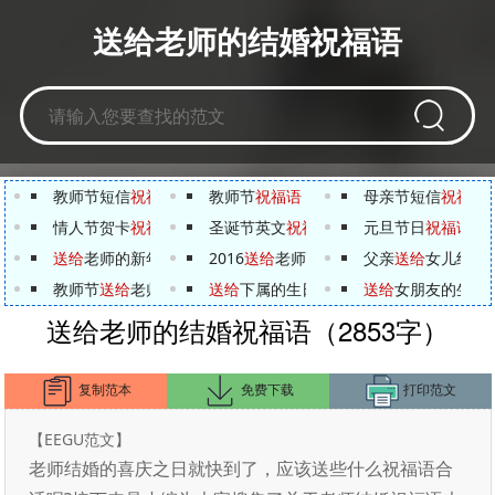
送给老师的结婚祝福语
教师节短信
祝福语
集锦
教师节
祝福语
母亲节短信
祝福语
情人节贺卡
祝福语
圣诞节英文
祝福语
汇总
元旦节日
祝福语
精
送给
老师的新年
祝福语
89句
2016
送给
老师的感恩节贺词【英文版】
父亲
送给
女儿结婚
教师节
送给
老师的
祝福语
送给
短信
下属的生日
祝福语
送给
女朋友的生日
送给老师的结婚祝福语（2853字）
复制范本
免费下载
打印范文
【EEGU范文】
老师结婚的喜庆之日就快到了，应该送些什么祝福语合