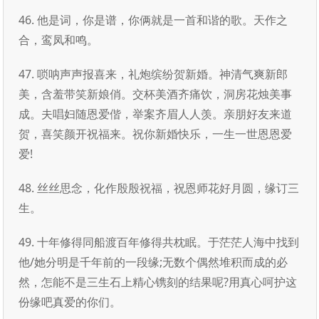
46. 他是词，你是谱，你俩就是一首和谐的歌。天作之
合，鸾凤和鸣。
47. 唢呐声声报喜来，礼炮缤纷贺新婚。神清气爽新郎
美，含羞带笑新娘俏。交杯美酒齐痛饮，洞房花烛美事
成。夫唱妇随恩爱偕，举案齐眉人人羡。亲朋好友来道
贺，喜笑颜开祝福来。祝你新婚快乐，一生一世恩恩爱
爱!
48. 丝丝思念，化作殷殷祝福，祝恩师花好月圆，缘订三
生。
49. 十年修得同船渡百年修得共枕眠。于茫茫人海中找到
他/她分明是千年前的一段缘;无数个偶然堆积而成的必
然，怎能不是三生石上精心镌刻的结果呢?用真心呵护这
份缘吧真爱的你们。