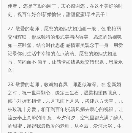
使者， 您是辛勤的园丁，衷心感谢您，在这个美好的时
刻，祝百年好合!新婚愉快，甜甜蜜蜜!早生贵子 !
27. 敬爱的老师，愿您的婚姻犹如油画一般，色 彩艳丽
交相辉映，形成独特的形式美与内容美。愿您的婚姻犹
如一座雕塑，结合时代思想 感情审美观念于一身，用爱
记录你们生活中幸福的点点滴滴。愿您的婚姻犹如速
写，简约而不 简单，让感情如线条般交错积累，恩爱永
久!
28. 敬爱的老师，教诲如春风，师恩似海深。在 您新婚
之时，祝一世两颗心，缘定三生石，温柔相望四眼意，
倾心对握五指情，六月飞雨七月风 ，搭建八方天空，九
枝玫瑰十分爱，相守到百年!托清风捎去衷心的祝福，让
流云奉上真挚的情 意，今夕何夕，空气里都充满了醉人
的甜蜜，谨祝我最敬爱的老师，从今后，爱河永浴，生