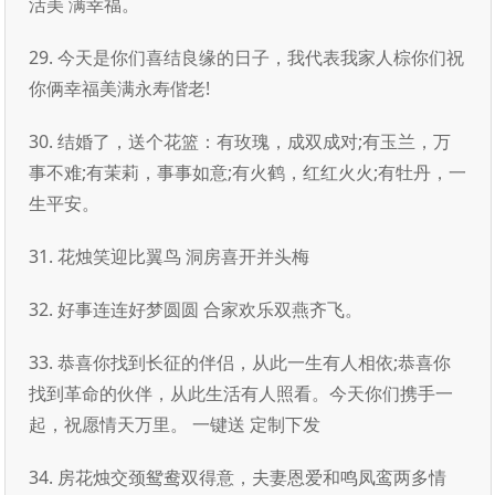
活美 满幸福。
29. 今天是你们喜结良缘的日子，我代表我家人棕你们祝
你俩幸福美满永寿偕老!
30. 结婚了，送个花篮：有玫瑰，成双成对;有玉兰，万
事不难;有茉莉，事事如意;有火鹤，红红火火;有牡丹，一
生平安。
31. 花烛笑迎比翼鸟 洞房喜开并头梅
32. 好事连连好梦圆圆 合家欢乐双燕齐飞。
33. 恭喜你找到长征的伴侣，从此一生有人相依;恭喜你
找到革命的伙伴，从此生活有人照看。今天你们携手一
起，祝愿情天万里。 一键送 定制下发
34. 房花烛交颈鸳鸯双得意，夫妻恩爱和鸣凤鸾两多情