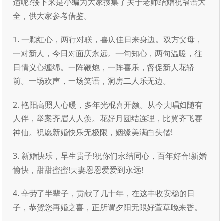
适呢?接下来是小编为大家搜集了关于老师结婚祝福语大
全，供大家参考借鉴。
1. 一颗红心，两行对联，喜庆佳日来身边。双方父母，
一对新人，今日对面庆永远。一句知心，两句温暖，往
日情义心缠绵。一阵鞭炮，一阵喜乐，督促新人花轿
前。一场欢声，一场笑语，洞房二人乐无边。
2. 艳阳高照人心暖，多年光棍喜开颜。从今夫唱妇随有
人伴，举案齐眉人人羡。花好月圆结连理，比翼齐飞赛
神仙。祝愿新婚快乐无极限，姻缘美满白头偕!
3. 新婚快乐，早生贵子!祝你们永结同心，百年好合!新婚
愉快，甜甜蜜蜜!夫妻恩恩爱爱到永远!
4. 辛劳了半辈子，贡献了几十年，在这丰收安稳的日
子，恭贺您再婚之喜，正所谓夕阳无限好萱草晚来香。