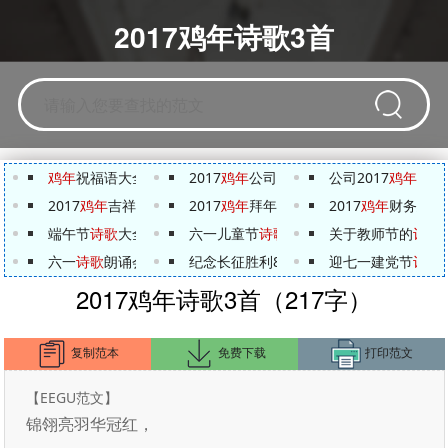
2017鸡年诗歌3首
鸡年
祝福语大全简短
2017
鸡年
公司年会董事长致辞
公司2017
鸡年
年会
2017
鸡年
吉祥贺词集锦
2017
鸡年
拜年祝福语汇总
2017
鸡年
财务总监
端午节
诗歌
大全
六一儿童节
诗歌
朗诵会主持词
关于教师节的
诗歌
六一
诗歌
朗诵会主持词
纪念长征胜利80周年
诗歌
迎七一建党节
朗诵稿精选
诗歌
2017鸡年诗歌3首（217字）
复制范本
免费下载
打印范文
【EEGU范文】
锦翎亮羽华冠红，