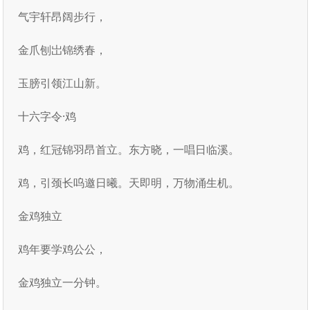
气宇轩昂阔步行，
金爪刨岀锦绣春，
玉膀引领江山新。
十六字令·鸡
鸡，红冠锦羽昂首立。东方晓，一唱日临溪。
鸡，引颈长呜邀日曦。天即明，万物涌生机。
金鸡独立
鸡年要学鸡公公，
金鸡独立一分钟。