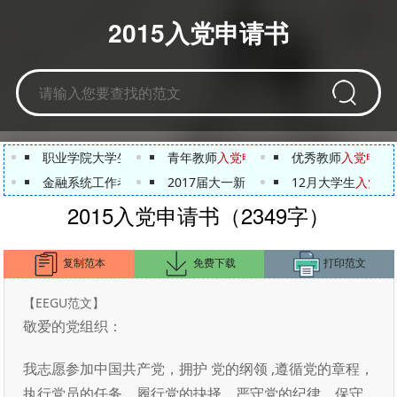
2015入党申请书
职业学院大学生
入党申请书
青年教师
范文
入党申请书
优秀教师
入党申请
金融系统工作者
入党申请书
2017届大一新生
入党申请书
12月大学生
?
入党申
2015入党申请书（2349字）
复制范本
免费下载
打印范文
【EEGU范文】
敬爱的党组织：
我志愿参加中国共产党，拥护 党的纲领 ,遵循党的章程，
执行党员的任务，履行党的抉择，严守党的纪律，保守