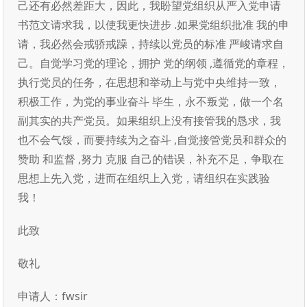
己还有必然差距大，因此，我盼望党组织从严入党申请
书范文请求我，以使我更快进步 .如果党组织批准 我的申
请，我必然会戒骄戒躁，持续以党员的标准 严峻请求自
己。自觉学习党的理论，拥护 党的纲领 ,遵循党的章程，
执行党员的任务，在思想和举动上与党中央维持一致，
积极工作，为党的事业奋斗 毕生，永不叛党，做一个名
副其实的共产党员。如果组织上没有接管我的恳求，我
也不会气馁，而要持续为之奋斗 ,自觉接管党员和群众的
赞助 和监督 ,努力 克服 自己的错误，补充不足，争取在
思想上先入党，进而在组织上入党，请组织在实践验
我！
此致
敬礼
申请人：fwsir