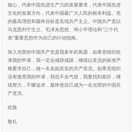
核心，代表中国先进生产力的发展要求，代表中国先进
文化的发展方向，代表中国最广大人民的根本利益。党
的最高理想和最终目标是实现共产主义。中国共产党以
马克思列宁主义、毛泽东思想、邓小平理论和"三个代
表"重要思想作为自己的行动指南。
加入光荣的中国共产党是我多年的夙愿，如果党组织批
准我的申请，我一定会戒骄戒躁，继续以党员的标准严
格要求自己，做一名名副其实的共产党员。如果党组织
没有接受我的申请，我也不会气馁，我要找到差距，继
续努力，不懈追求，最终使自己成为一名光荣的中国共
产党员。
此致
敬礼