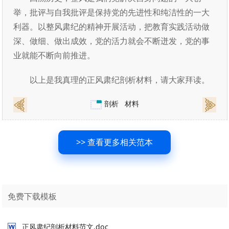
举，批评与自我批评是保持党的先进性和纯洁性的一大
利器。以整风肃纪的精神开展活动，把教育实践活动做
深、做细、做出成效，党的活力就会不断迸发，党的事
业就能不断向前推进。
以上是我真理的正风肃纪剖析材料，请大家拜读。
剖析
材料
>> 查看更多相关范本
免费下载模板
正风肃纪剖析材料范文.doc