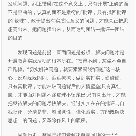
发现问题、纠正错误?在这个意义上，只有开展“正确的而
不是歪曲的，认真的而不是敷衍的”批评，只有找回批评
的“辣味”，敢于提出有实质性意义的问题，才能真正把思
想亮出来、把问题摆出来，从而达到团结—批评—团结
的目的。
发现问题是前提，直面问题是必须，解决问题才是
开展教育实践活动的根本所在。“扫帚不到，灰尘不会自
己跑掉。”切实解决问题，就要紧紧围绕“问题”这一核
心，反对躲躲闪闪、遮遮掩掩，做到实打实，硬碰硬。
只有真批评，才能冲破问题背后的人情壁垒;只有真红
脸，才能面对问题不踢皮球不留尾巴;只有真出汗，才能
把亟待解决的问题尽快解决。通过实实在在的批评与自
我批评，分清是非、增强党性、强化落实，方能既解决
思想上的问题，又革除作风上的顽疾。
回溯历史，整风是我们党解决自身问题的一大创