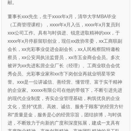
献。
董事长xxx先生，生于xxxx年x月，清华大学MBA毕业
（工商管理课程），xxxx年x月入伍，xxxx年x月复员到
xxx公司工作。具有与时俱进、锐意进取精神的xxx，于
xxxx年x月停薪留职创业，现任xx政协常委，xx工商联副
会长，xx光彩事业促进会副会长，xx人民检察院特邀检
察员，xx公安局执法监督员，xx市五金商会会员。多次
被评为xx先进私营企业厂长（经理）、工商业联合会优
秀会员、光彩事业家和xx市下岗创业再就业明星等荣
誉。xxx是一位讲诚信、善经营、懂管理、富于实干精神
的企业家。xxxxx有限公司在他的带领下，不断引进先进
的现代企业制度，夯实企业管理基础，构筑优良的企业
文化，坚持“优质、高效、诚信、服务于顾客”的经营方针
和“质量是金，服务是心的经营宗旨，团结拚博，与时俱
进，不断致力于向新的广度和深度拓展，建成一支具有