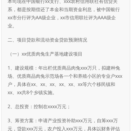
本司现在中国银行xx支行、xxx农村信用联社有信贷关
系，都是按期偿还了本金和当期资金利息，被中国银行
xx市分行评为AA级企业，xx市信用联社评为AAA级企
业。
二、项目贷款和流动资金贷款预测情况
（一）xx优质肉兔生产基地建设项目
1、建设规模：年出栏优质商品肉兔xxx万只，拟建种兔
场、优质商品肉兔示范场各一个和养殖小区的专业户xxx
户，具体在xx、xx、xx、xx、xx、xx等六个移民镇和
xx、xx共8个乡镇实施。
2、总投资：控制在xxxx万元；
3、筹资方案：申请产业投资补助xxx万元，自筹xxx万
元，贷款xxx万元，农户投入xxx万元，具体以财务评估