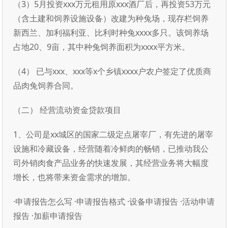
（3）5月投资xxx万元租用原xxx酒厂后，再投资53万元
（含土建和饲养设施设备）改建为种兔场，现存栏饲养
新西兰、加利福利亚、比利时种兔xxxx多只。该饲养场
占地20、9亩，其中种兔饲养面积为xxxx平方米。
（4） 已与xxx、xxx等x个乡镇xxxx户农户签定了优质商
品肉兔饲养合同。
（二） 经营流动资金贷款项目
1、公司是xx城区的国家二级定点屠宰厂，有先进的屠宰
设施和冷藏设备，经营随着冷鲜肉的畅销，已推动我公
司外销肉食产品业务的快速发展，其经营业务将大幅度
增长，也将带来资金需求的增加。
·申请报告怎么写 ·申请报告格式 ·设备申请报告 ·活动申请
报告 ·加薪申请报告