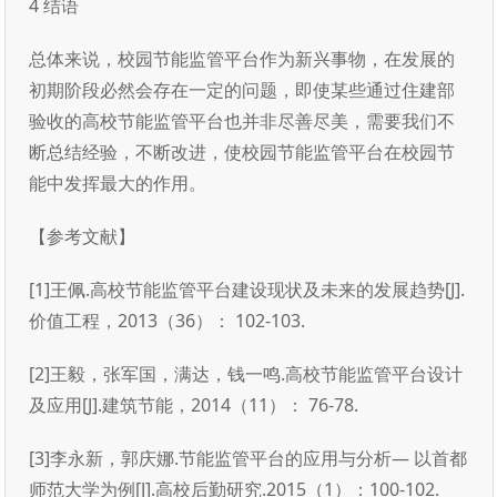
4 结语
总体来说，校园节能监管平台作为新兴事物，在发展的
初期阶段必然会存在一定的问题，即使某些通过住建部
验收的高校节能监管平台也并非尽善尽美，需要我们不
断总结经验，不断改进，使校园节能监管平台在校园节
能中发挥最大的作用。
【参考文献】
[1]王佩.高校节能监管平台建设现状及未来的发展趋势[J].
价值工程，2013（36）： 102-103.
[2]王毅，张军国，满达，钱一鸣.高校节能监管平台设计
及应用[J].建筑节能，2014（11）： 76-78.
[3]李永新，郭庆娜.节能监管平台的应用与分析― 以首都
师范大学为例[J].高校后勤研究.2015（1）：100-102.